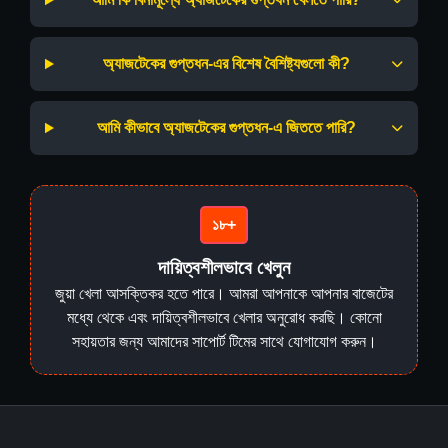
অ্যাজটেকের গুপ্তধন-এর বিশেষ বৈশিষ্ট্যগুলো কী?
আমি কীভাবে অ্যাজটেকের গুপ্তধন-এ জিততে পারি?
১৮+
দায়িত্বশীলভাবে খেলুন
জুয়া খেলা আসক্তিকর হতে পারে। আমরা আপনাকে আপনার বাজেটের
মধ্যে থেকে এবং দায়িত্বশীলভাবে খেলার অনুরোধ করছি। কোনো
সহায়তার জন্য আমাদের সাপোর্ট টিমের সাথে যোগাযোগ করুন।