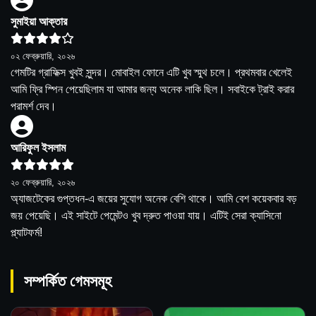
সুমাইয়া আক্তার
০২ ফেব্রুয়ারি, ২০২৬
গেমটির গ্রাফিক্স খুবই সুন্দর। মোবাইল ফোনে এটি খুব স্মুথ চলে। প্রথমবার খেলেই
আমি ফ্রি স্পিন পেয়েছিলাম যা আমার জন্য অনেক লাকি ছিল। সবাইকে ট্রাই করার
পরামর্শ দেব।
আরিফুল ইসলাম
২০ ফেব্রুয়ারি, ২০২৬
অ্যাজটেকের গুপ্তধন-এ জয়ের সুযোগ অনেক বেশি থাকে। আমি বেশ কয়েকবার বড়
জয় পেয়েছি। এই সাইটে পেমেন্টও খুব দ্রুত পাওয়া যায়। এটিই সেরা ক্যাসিনো
প্ল্যাটফর্ম!
সম্পর্কিত গেমসমূহ