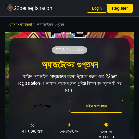
22bet registration
Login
Register
হোম
>
ক্যাসিনো
> অ্যাজটেকের গুপ্তধন
PG Soft দ্বারা চালিত
অ্যাজটেকের গুপ্তধন
প্রাচীন অ্যাজটেক সাম্রাজ্যের রহস্য উন্মোচন করুন এবং 22bet
registration-এ আপনার ভাগ্যের চাকা ঘুরিয়ে বিশাল বড় জ্যাকপট জয়
করুন।
এখনই খেলুন
সাইন আপ করুন
RTP: 96.73%
ভোলাটিলিটি: উচ্চ
সর্বোচ্চ জয়:
x100000