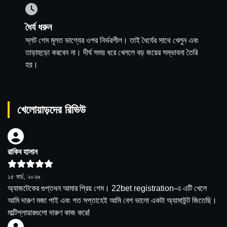
ধৈর্য ধরুন
স্লট গেম মূলত ভাগ্যের ওপর নির্ভরশীল। তাই ধৈর্যের সাথে খেলুন এবং
তাড়াহুড়ো করবেন না। দীর্ঘ সময় ধরে খেললে বড় জয়ের সম্ভাবনা তৈরি
হয়।
খেলোয়াড়দের রিভিউ
রাকিব হাসান
১৫ মার্চ, ২০২৬
অ্যাজটেকের গুপ্তধন আমার প্রিয় গেম। 22bet registration-এ এটি খেলে
আমি দারুণ মজা পাই এবং গত সপ্তাহেই আমি বেশ ভালো একটা অ্যামাউন্ট জিতেছি।
মাল্টিপ্লায়ারগুলো দারুণ কাজ করে!