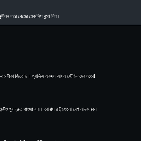
ীলন করে গেমের মেকানিক্স বুঝে নিন।
০০ টাকা জিতেছি। গ্রাফিক্স একদম আসল স্টেডিয়ামের মতো!
টও খুব দ্রুত পাওয়া যায়। বোনাস রাউন্ডগুলো বেশ লাভজনক।