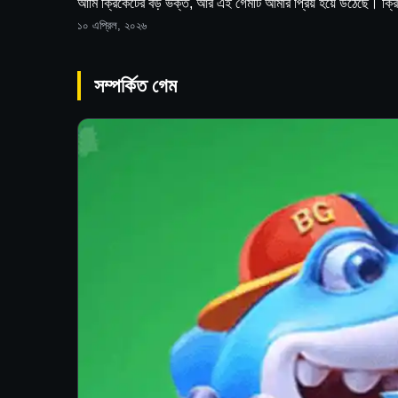
আমি ক্রিকেটের বড় ভক্ত, আর এই গেমটি আমার প্রিয় হয়ে উঠেছে। ক্রিকে
১০ এপ্রিল, ২০২৬
সম্পর্কিত গেম