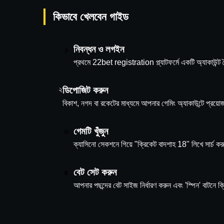
কিভাবে খেলবেন গাইড
নিবন্ধন ও লগইন
১
প্রথমে 22bet registration প্ল্যাটফর্মে একটি অ্যাকাউন্ট 
২
ডিপোজিট করুন
বিকাশ, নগদ বা রকেটের মাধ্যমে আপনার গেমিং অ্যাকাউন্টে প্রয়ো
গেমটি খুঁজুন
৩
ক্যাসিনো সেকশনে গিয়ে "ক্রিকেট বাদশাহ 18" লিখে সার্চ 
বেট সেট করুন
৪
আপনার পছন্দের বেট সাইজ নির্ধারণ করুন এবং 'স্পিন' বাটনে ক