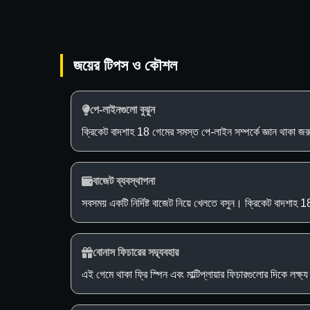
জয়ের টিপস ও কৌশল
পে-লাইনগুলো বুঝুন
ক্রিকেট বাদশাহ 18 গেমের সমস্ত পে-লাইন সম্পর্কে জ্ঞান থাকা
বাজেট ব্যবস্থাপনা
সবসময় একটি নির্দিষ্ট বাজেট নিয়ে খেলতে বসুন। ক্রিকেট বাদশাহ
বোনাস ফিচারের সদ্ব্যবহার
এই গেমে থাকা ফ্রি স্পিন এবং মাল্টিপ্লায়ার ফিচারগুলোর দিকে ল