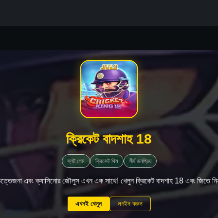
ক্রিকেট বাদশাহ 18
স্লট গেম
ক্রিকেট থিম
শীর্ষ জনপ্রিয়
 উত্তেজনা এবং ক্যাসিনোর জৌলুস এখন এক সাথে! খেলুন ক্রিকেট বাদশাহ 18 এবং জিতে নিন
এখনই খেলুন
লগইন করুন