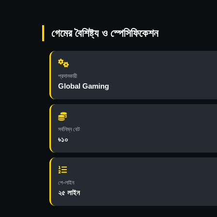
গেমের বৈশিষ্ট্য ও স্পেসিফিকেশন
প্রদানকারী
Global Gaming
সর্বনিম্ন বেট
৳১০
পে-লাইন
২৫ লাইন