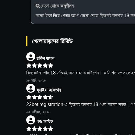
ডেমো মোডে অনুশীলন
আসল টাকা দিয়ে খেলার আগে ডেমো মোডে ক্রিকেট বাদশাহ 18 অনুশ
খেলোয়াড়দের রিভিউ
রাকিব হাসান
ক্রিকেট বাদশাহ 18 সত্যিই অসাধারন একটি গেম। আমি গত সপ্তাহে ২০
১৮ মার্চ, ২০২৬
সুমাইয়া আক্তার
22bet registration-এ ক্রিকেট বাদশাহ 18 খেলা অনেক সহজ। পেমেন্
০৫ এপ্রিল, ২০২৬
মোঃ আরিফ