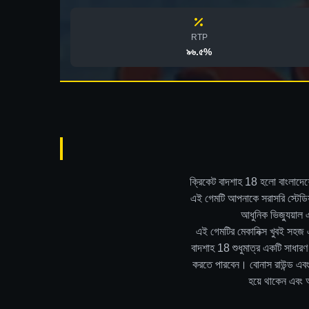
RTP
৯৬.৫%
ক্রিকেট বাদশাহ 18 হলো বাংলাদে
এই গেমটি আপনাকে সরাসরি স্টেডিয়
আধুনিক ভিজ্যুয়াল 
এই গেমটির মেকানিক্স খুবই সহজ
বাদশাহ 18 শুধুমাত্র একটি সাধার
করতে পারবেন। বোনাস রাউন্ড এব
হয়ে থাকেন এবং অ