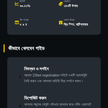
RTP
পেলাইন
৯৬.৫১%
২৪৩টি উপায়
রিল সংখ্যা
বোনাস ফিচার
৫ x ৪
ফ্রি স্পিন, মাল্টিপ্লায়ার
কীভাবে খেলবেন গাইড
নিবন্ধন ও লগইন
প্রথমে 22bet registration সাইটে একটি অ্যাকাউন্ট
১
তৈরি করুন এবং আপনার আইডি দিয়ে লগইন করুন।
ডিপোজিট করুন
আপনার পছন্দের পেমেন্ট গেটওয়ে ব্যবহার করে গেমিং ওয়ালেটে
২