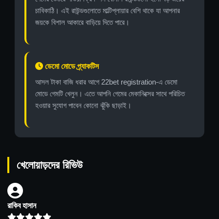
চাবিকাঠি। এই রাউন্ডগুলোতে মাল্টিপ্লায়ার বেশি থাকে যা আপনার
জয়কে বিশাল আকারে বাড়িয়ে দিতে পারে।
ডেমো মোডে প্র্যাকটিস
আসল টাকা বাজি ধরার আগে 22bet registration-এ ডেমো
মোডে গেমটি খেলুন। এতে আপনি গেমের মেকানিক্সের সাথে পরিচিত
হওয়ার সুযোগ পাবেন কোনো ঝুঁকি ছাড়াই।
খেলোয়াড়দের রিভিউ
রাকিব হাসান