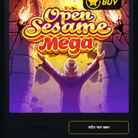
এখনই খেলুন
সাইন আপ করুন