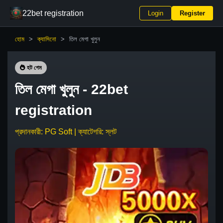
22bet registration
Login
Register
হোম
>
ক্যাসিনো
>
তিল মেগা খুলুন
হট গেম
তিল মেগা খুলুন - 22bet
registration
প্রদানকারী: PG Soft | ক্যাটেগরি: স্লট