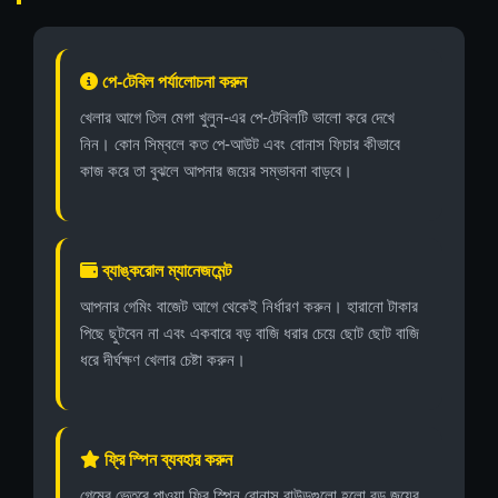
পে-টেবিল পর্যালোচনা করুন
খেলার আগে তিল মেগা খুলুন-এর পে-টেবিলটি ভালো করে দেখে
নিন। কোন সিম্বলে কত পে-আউট এবং বোনাস ফিচার কীভাবে
কাজ করে তা বুঝলে আপনার জয়ের সম্ভাবনা বাড়বে।
ব্যাঙ্করোল ম্যানেজমেন্ট
আপনার গেমিং বাজেট আগে থেকেই নির্ধারণ করুন। হারানো টাকার
পিছে ছুটবেন না এবং একবারে বড় বাজি ধরার চেয়ে ছোট ছোট বাজি
ধরে দীর্ঘক্ষণ খেলার চেষ্টা করুন।
ফ্রি স্পিন ব্যবহার করুন
গেমের ভেতরে পাওয়া ফ্রি স্পিন বোনাস রাউন্ডগুলো হলো বড় জয়ের