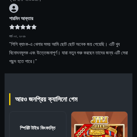
শারমিন আক্তার
মার্চ ০৫, ২০২৬
"পিগি ব্যাংক-এ খেলার সময় আমি ছোট ছোট অনেক জয় পেয়েছি। এটি খুব
বিনোদনমূলক এবং উত্তেজনাপূর্ণ। যারা নতুন শুরু করছেন তাদের জন্য এটি সেরা
পছন্দ হতে পারে।"
আরও জনপ্রিয় ক্যাসিনো গেম
স্পিরিট টাইড কিংবদন্তি