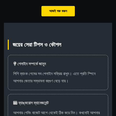
আজই শুরু করুন
জয়ের সেরা টিপস ও কৌশল
পেলাইন সম্পর্কে জানুন
পিগি ব্যাংক গেমের সব পেলাইন সক্রিয় রাখুন। এতে প্রতি স্পিনে
আপনার জেতার সম্ভাবনা বহুগুণ বেড়ে যায়।
ব্যাঙ্করোল ম্যানেজমেন্ট
আপনার গেমিং বাজেট আগে থেকেই ঠিক করে নিন। কখনোই আপনার