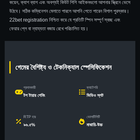
কয়েন, ক্যাশ ব্যাগ এবং অবশ্যই কিউট পিগি আইকনগুলো আপনার স্ক্রিনে ভেসে
উঠবে। সঠিক কম্বিনেশন মেলাতে পারলে আপনি পেতে পারেন বিশাল পুরস্কার।
22bet registration নিশ্চিত করে যে প্রতিটি স্পিন সম্পূর্ণ স্বচ্ছ এবং
ফেয়ার প্লে বা ন্যায্যতা বজায় রেখে পরিচালিত হয়।
গেমের বৈশিষ্ট্য ও টেকনিক্যাল স্পেসিফিকেশন
প্রদানকারী
ক্যাটেগরি
টপ টায়ার গেমিং
ভিডিও স্লট
RTP হার
ভোলাটিলিটি
৯৬.৫%
মাঝারি-উচ্চ