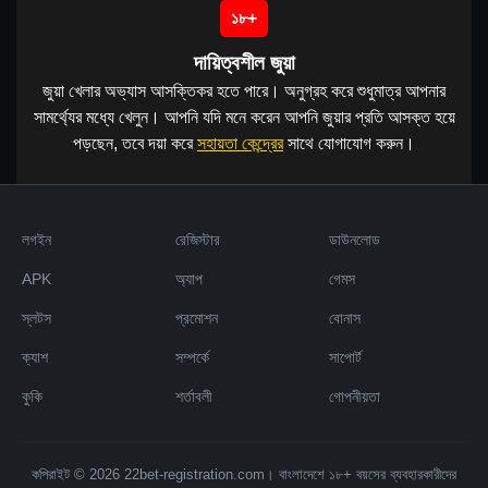
১৮+
দায়িত্বশীল জুয়া
জুয়া খেলার অভ্যাস আসক্তিকর হতে পারে। অনুগ্রহ করে শুধুমাত্র আপনার
সামর্থ্যের মধ্যে খেলুন। আপনি যদি মনে করেন আপনি জুয়ার প্রতি আসক্ত হয়ে
পড়ছেন, তবে দয়া করে
সহায়তা কেন্দ্রের
সাথে যোগাযোগ করুন।
লগইন
রেজিস্টার
ডাউনলোড
APK
অ্যাপ
গেমস
স্লটস
প্রমোশন
বোনাস
ক্যাশ
সম্পর্কে
সাপোর্ট
কুকি
শর্তাবলী
গোপনীয়তা
কপিরাইট © 2026 22bet-registration.com। বাংলাদেশে ১৮+ বয়সের ব্যবহারকারীদের