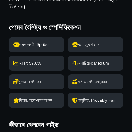
রিটার্ন পায়।
গেমের বৈশিষ্ট্য ও স্পেসিফিকেশন
প্রদানকারী: Spribe
ধরণ: ক্র্যাশ গেম
RTP: 97.0%
ভ্যারিয়েন্স: Medium
ন্যূনতম বেট: ৳১০
সর্বোচ্চ বেট: ৳৫০,০০০
ফিচার: অটো-ক্যাশআউট
প্রযুক্তি: Provably Fair
কীভাবে খেলবেন গাইড