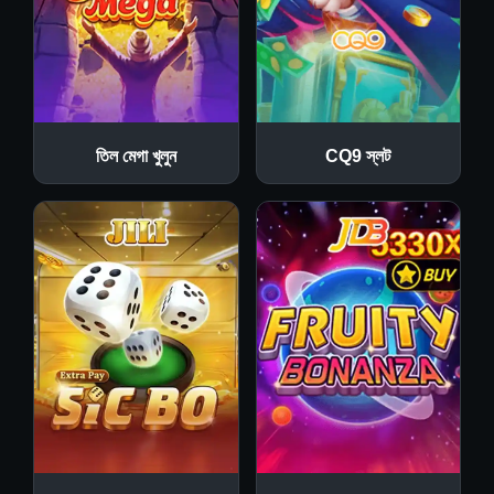
তিল মেগা খুলুন
CQ9 স্লট