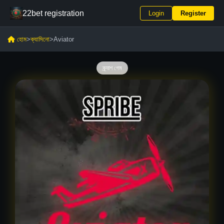
22bet registration
Login
Register
হোম
>
ক্যাসিনো
>
Aviator
ক্র্যাশ গেম